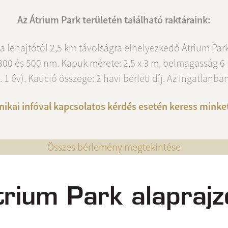
Az Átrium Park területén található raktáraink:
lya lehajtótól 2,5 km távolságra elhelyezkedő Átrium P
00 és 500 nm. Kapuk mérete: 2,5 x 3 m, belmagasság 6 
1 év). Kaució összege: 2 havi bérleti díj. Az ingatlanba
echnikai infóval kapcsolatos kérdés esetén keress mi
Összes bérlemény megtekintése
trium Park alaprajz