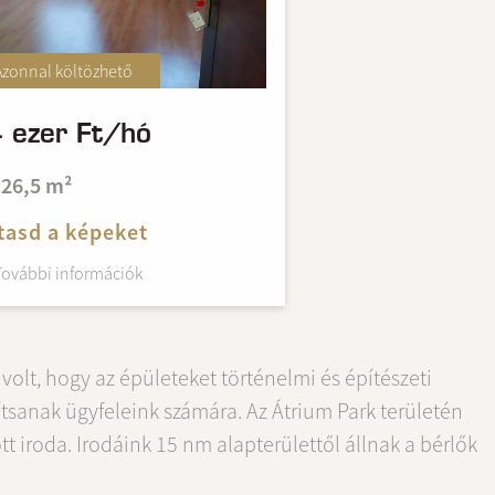
Azonnal költözhető
 ezer Ft/hó
26,5 m²
asd a képeket
További információk
 volt, hogy az épületeket történelmi és építészeti
tsanak ügyfeleink számára. Az Átrium Park területén
tott iroda. Irodáink 15 nm alapterülettől állnak a bérlők