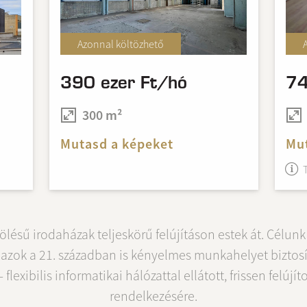
Azonnal költözhető
390 ezer Ft/hó
74
300 m²
Mutasd a képeket
Mut
elölésű irodaházak teljeskörű felújításon estek át. Célunk
y azok a 21. században is kényelmes munkahelyet biztosí
 flexibilis informatikai hálózattal ellátott, frissen felújí
rendelkezésére.