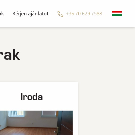
ak
Kérjen ajánlatot
+36 70 629 7588
rak
Iroda