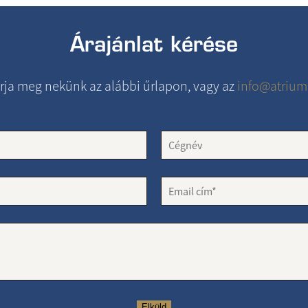
Árajánlat kérése
rja meg nekünk az alábbi űrlapon, vagy az
info@atrium
Elküld