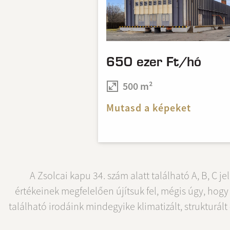
650 ezer Ft/hó
500 m²
Mutasd a képeket
A Zsolcai kapu 34. szám alatt található A, B, C j
értékeinek megfelelően újítsuk fel, mégis úgy, hog
található irodáink mindegyike klimatizált, strukturált -