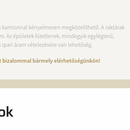
ark kamionnal kényelmesen megközelíthető. A raktárak
m. Az épületek fűtetlenek, mindegyik egylégterű,
n ipari áram vételezésére van lehetőség.
nket bizalommal bármely elérhetőségünkön!
ok