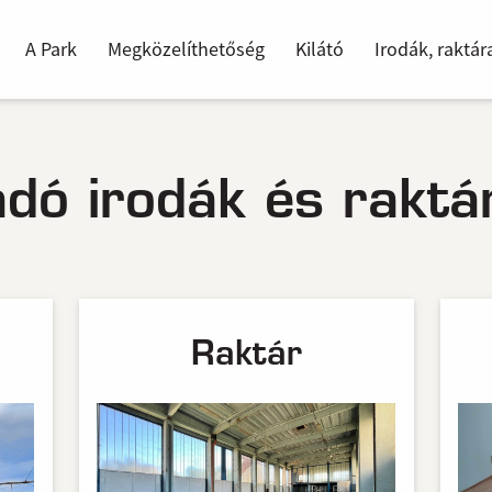
A Park
Megközelíthetőség
Kilátó
Irodák, raktár
adó irodák és raktá
Raktár