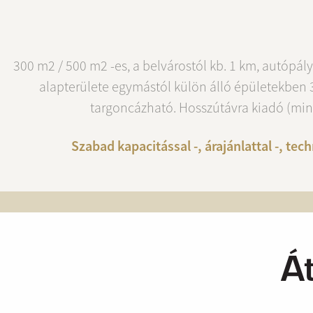
300 m2 / 500 m2 -es, a belvárostól kb. 1 km, autópá
alapterülete egymástól külön álló épületekben 3
targoncázható. Hosszútávra kiadó (min. 
Szabad kapacitással -, árajánlattal -, t
Á