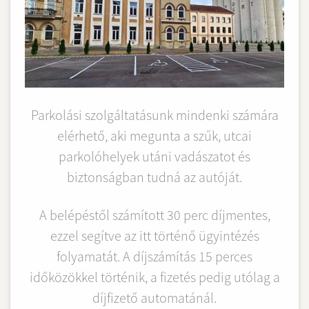
Parkolási szolgáltatásunk mindenki számára
elérhető, aki megunta a szűk, utcai
parkolóhelyek utáni vadászatot és
biztonságban tudná az autóját.
A belépéstől számított 30 perc díjmentes,
ezzel segítve az itt történő ügyintézés
folyamatát. A díjszámítás 15 perces
időközökkel történik, a fizetés pedig utólag a
díjfizető automatánál.