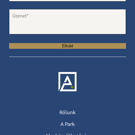
Elküld
Rólunk
A Park