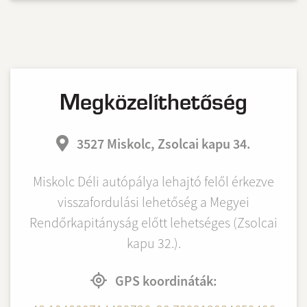
Megközelíthetőség
3527 Miskolc, Zsolcai kapu 34.
Miskolc Déli autópálya lehajtó felől érkezve
visszafordulási lehetőség a Megyei
Rendőrkapitányság előtt lehetséges (Zsolcai
kapu 32.).
GPS koordináták: