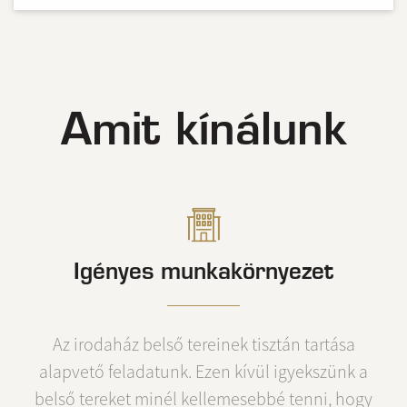
Amit kínálunk
Igényes munkakörnyezet
Az irodaház belső tereinek tisztán tartása
alapvető feladatunk. Ezen kívül igyekszünk a
belső tereket minél kellemesebbé tenni, hogy