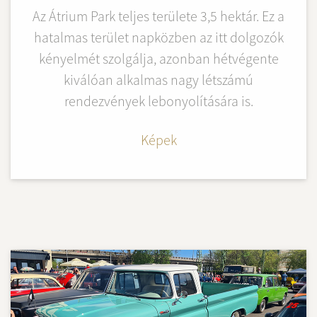
Az Átrium Park teljes területe 3,5 hektár. Ez a
hatalmas terület napközben az itt dolgozók
kényelmét szolgálja, azonban hétvégente
kiválóan alkalmas nagy létszámú
rendezvények lebonyolítására is.
Képek