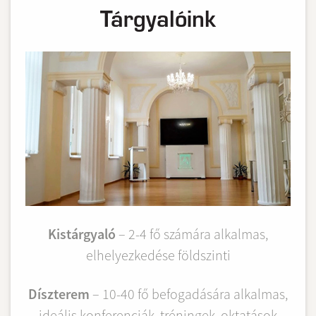
Tárgyalóink
Kistárgyaló
– 2-4 fő számára alkalmas,
elhelyezkedése földszinti
Díszterem
– 10-40 fő befogadására alkalmas,
ideális konferenciák, tréningek, oktatások