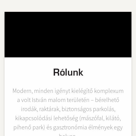
Rólunk
Modern, minden igényt kielégítő komplexum
a volt István malom területén – bérelhető
irodák, raktárak, biztonságos parkolás,
kikapcsolódási lehetőség (mászófal, kilátó,
pihenő park) és gasztronómia élmények egy