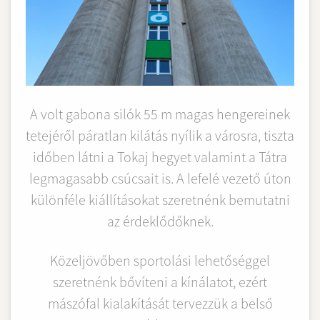
A volt gabona silók 55 m magas hengereinek
tetejéről páratlan kilátás nyílik a városra, tiszta
időben látni a Tokaj hegyet valamint a Tátra
legmagasabb csúcsait is. A lefelé vezető úton
különféle kiállításokat szeretnénk bemutatni
az érdeklődőknek.
Közeljövőben sportolási lehetőséggel
szeretnénk bővíteni a kínálatot, ezért
mászófal kialakítását tervezzük a belső