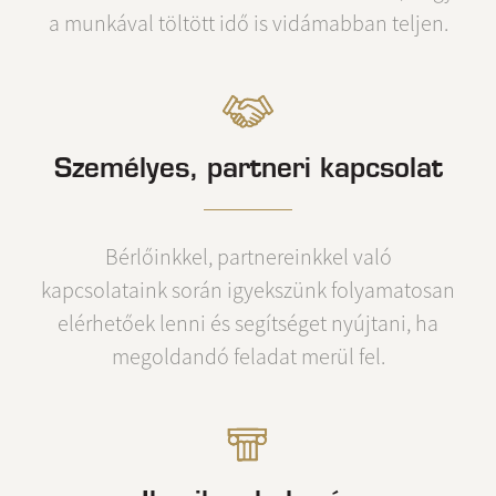
a munkával töltött idő is vidámabban teljen.
Személyes, partneri kapcsolat
Bérlőinkkel, partnereinkkel való
kapcsolataink során igyekszünk folyamatosan
elérhetőek lenni és segítséget nyújtani, ha
megoldandó feladat merül fel.