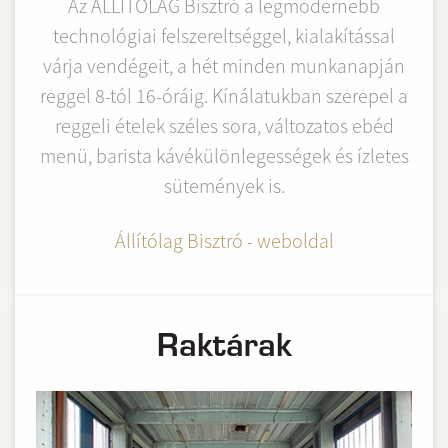
Az ÁLLÍTÓLAG Bisztró a legmodernebb
technológiai felszereltséggel, kialakítással
várja vendégeit, a hét minden munkanapján
reggel 8-tól 16-óráig. Kínálatukban szerepel a
reggeli ételek széles sora, változatos ebéd
menü, barista kávékülönlegességek és ízletes
sütemények is.
Állítólag Bisztró - weboldal
Raktárak