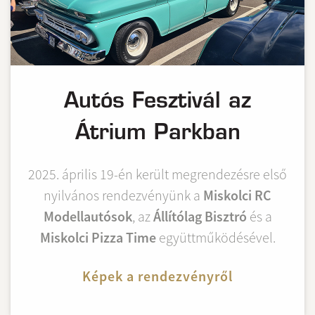
Autós Fesztivál az
Átrium Parkban
2025. április 19-én került megrendezésre első
nyilvános rendezvényünk a
Miskolci RC
Modellautósok
, az
Állítólag Bisztró
és a
Miskolci Pizza Time
együttműködésével.
Képek a rendezvényről