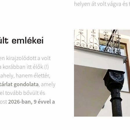
helyen át volt vágva és 
lt emlékei
n kirajzolódott a volt
 korábban itt élők (!)
hely, hanem élettér,
árlat gondolata
, amely
el tovább bővült és
most
2026-ban, 9 évvel a