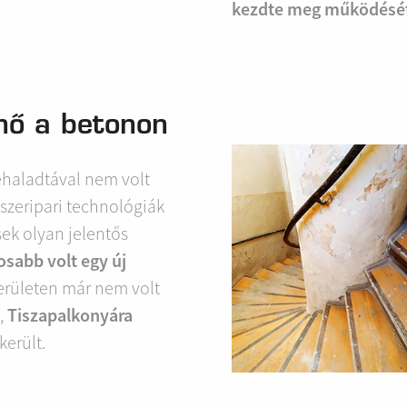
kezdte meg működésé
lnő a betonon
ehaladtával nem volt
miszeripari technológiák
sek olyan jelentős
sabb volt egy új
erületen már nem volt
,
Tiszapalkonyára
került.