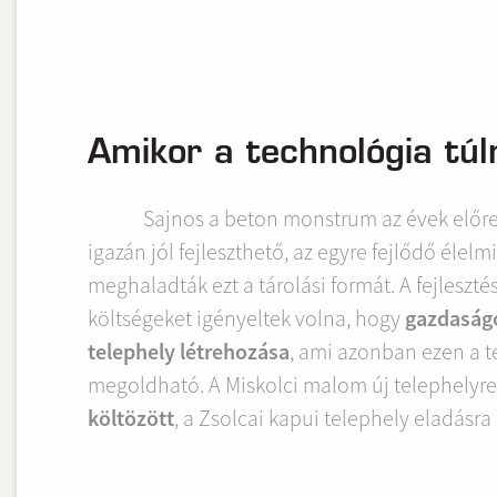
Amikor a technológia tú
Sajnos a beton monstrum az évek előr
igazán jól fejleszthető, az egyre fejlődő élel
meghaladták ezt a tárolási formát. A fejleszté
költségeket igényeltek volna, hogy
gazdaságo
telephely létrehozása
, ami azonban ezen a t
megoldható. A Miskolci malom új telephelyre
költözött
, a Zsolcai kapui telephely eladásra 