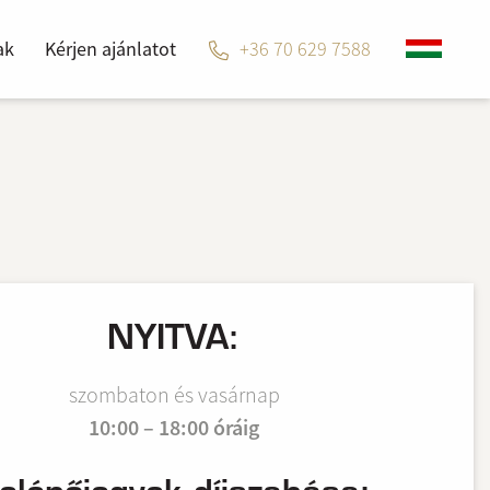
ak
Kérjen ajánlatot
+36 70 629 7588
NYITVA:
szombaton és vasárnap
10:00 – 18:00 óráig