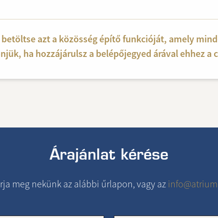
betöltse azt a közösség építő funkcióját, amely minde
njük, ha hozzájárulsz a belépőjegyed árával ehhez a c
Árajánlat kérése
rja meg nekünk az alábbi űrlapon, vagy az
info@atrium