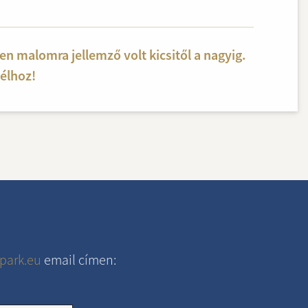
n malomra jellemző volt kicsitől a nagyig.
élhoz!
park.eu
email címen: