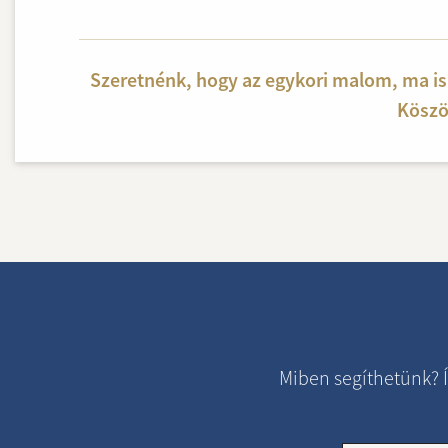
Szeretnénk, hogy az egykori malom, ma is 
Köszö
Miben segíthetünk? Í