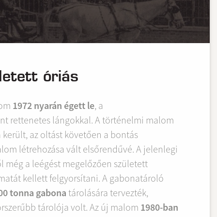
etett óriás
lom
1972 nyarán égett le
, a
nt rettenetes lángokkal. A történelmi malom
került, az oltást követően a bontás
om létrehozása vált elsőrendűvé. A jelenlegi
ől még a leégést megelőzően született
matát kellett felgyorsítani. A gabonatároló
00 tonna gabona
tárolására tervezték,
rszerűbb tárolója volt. Az új malom
1980-ban